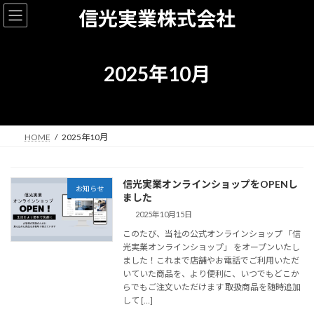
コ
ナ
信光実業株式会社
ン
ビ
テ
ゲ
ン
ー
ツ
シ
2025年10月
へ
ョ
ス
ン
キ
に
ッ
移
プ
動
HOME
2025年10月
信光実業オンラインショップをOPENし
お知らせ
ました
2025年10月15日
このたび、当社の公式オンラインショップ 「信
光実業オンラインショップ」 をオープンいたし
ました！これまで店舗やお電話でご利用いただ
いていた商品を、より便利に、いつでもどこか
らでもご注文いただけます 取扱商品を随時追加
して […]