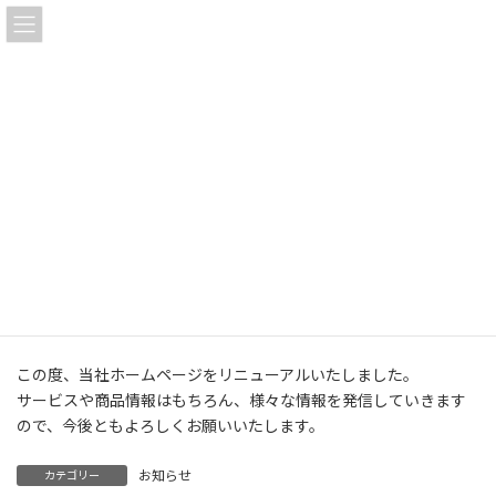
コ
ナ
信光実業株式会社
ン
ビ
テ
ゲ
ン
ー
ツ
シ
ホームページをリニューアルしま
へ
ョ
した。
ス
ン
キ
に
ッ
移
2024年8月26日
プ
動
HOME
投稿一覧
お知らせ
ホームページをリニューアルしました。
平素は信光実業をご愛顧いただき誠にありがとうございます。
この度、当社ホームページをリニューアルいたしました。
サービスや商品情報はもちろん、様々な情報を発信していきます
ので、今後ともよろしくお願いいたします。
お知らせ
カテゴリー