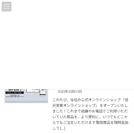
コ
ナ
信光実業株式会社
ン
ビ
テ
ゲ
ン
ー
ツ
シ
お知らせ
へ
ョ
ス
ン
キ
に
ッ
移
プ
動
HOME
投稿一覧
お知らせ
信光実業オンラインショップをOPENし
お知らせ
ました
2025年10月15日
このたび、当社の公式オンラインショップ 「信
光実業オンラインショップ」 をオープンいたし
ました！これまで店舗やお電話でご利用いただ
いていた商品を、より便利に、いつでもどこか
らでもご注文いただけます 取扱商品を随時追加
して […]